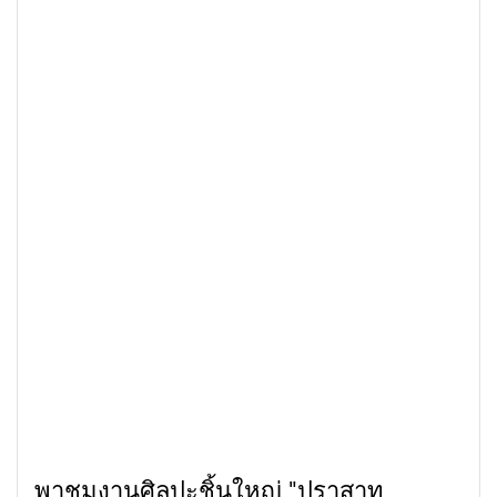
พาชมงานศิลปะชิ้นใหญ่ "ปราสาท