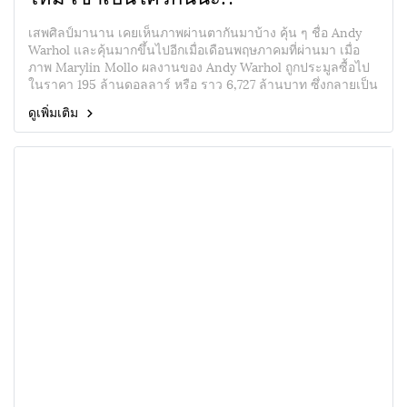
เสพศิลป์มานาน เคยเห็นภาพผ่านตากันมาบ้าง คุ้น ๆ ชื่อ Andy
Warhol และคุ้นมากขึ้นไปอีกเมื่อเดือนพฤษภาคมที่ผ่านมา เมื่อ
ภาพ Marylin Mollo ผลงานของ Andy Warhol ถูกประมูลซื้อไป
ในราคา 195 ล้านดอลลาร์ หรือ ราว 6,727 ล้านบาท ซึ่งกลายเป็น
ฝีมืองานศิลปะของชาวอเมริกันที่มีราคาแพงที่สุด ณ ตอนนี้ ทำให้
ดูเพิ่มเติม
ภาพของ Andy Warhol ถูกกลับมาพูดถึงและดังเป็นพลุแตกอีกครั้ง
มาดูกันว่าเขาเป็นใครกันนะ?