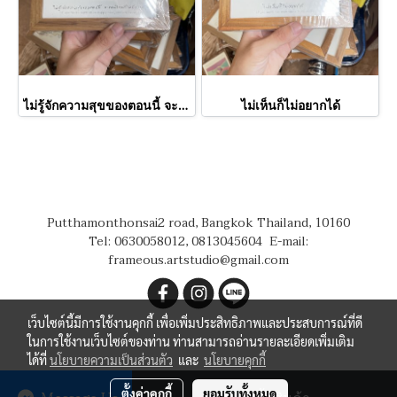
ไม่รู้จักความสุขของตอนนี้ จะตอนไหนก็ไม่มีความสุข
ไม่เห็นก็ไม่อยากได้
Putthamonthonsai2 road, Bangkok Thailand, 10160
Tel: 0630058012, 0813045604
E-mail:
frameous.artstudio@gmail.com
เว็บไซต์นี้มีการใช้งานคุกกี้ เพื่อเพิ่มประสิทธิภาพและประสบการณ์ที่ดี
ในการใช้งานเว็บไซต์ของท่าน ท่านสามารถอ่านรายละเอียดเพิ่มเติม
ได้ที่
นโยบายความเป็นส่วนตัว
และ
นโยบายคุกกี้
Copy right by frame-ous.com
Message Us
ตั้งค่าคุกกี้
ยอมรับทั้งหมด
สั่งซื้อสินค้า