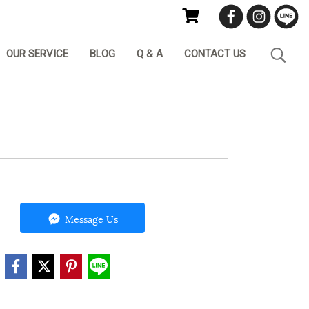
OUR SERVICE
BLOG
Q & A
CONTACT US
Message Us
e